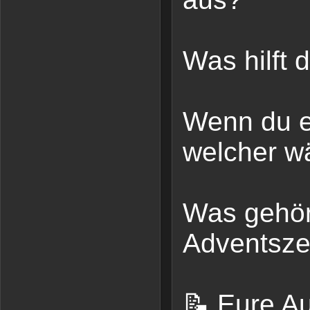
Was hilft d
Wenn du ei
welcher w
Was gehört
Adventsze
📝 Eure A