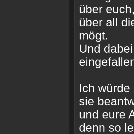
über euch
über all d
mögt.
Und dabei 
eingefalle
Ich würde 
sie beantw
und eure A
denn so l