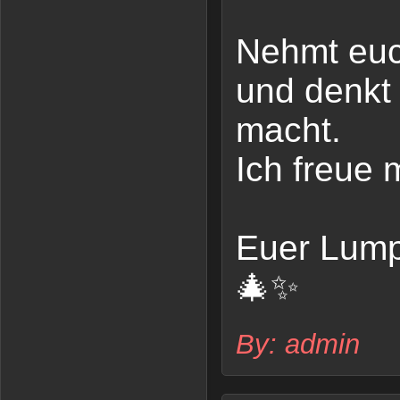
Nehmt euc
und denkt 
macht.
Ich freue 
Euer Lump
🎄✨
By: admin