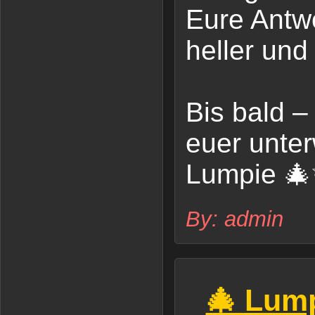
Eure Antw
heller und
Bis bald –
euer unte
Lumpie 
By: admin
🎄 Lump