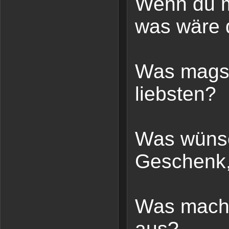
Wenn du m
was wäre 
Was magst
liebsten?
Was wünsch
Geschenk,
Was macht
aus?