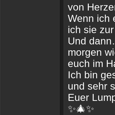
von Herz
Wenn ich 
ich sie zu
Und dann… 
morgen wi
euch im H
Ich bin ge
und sehr s
Euer Lump
✨🎄✨