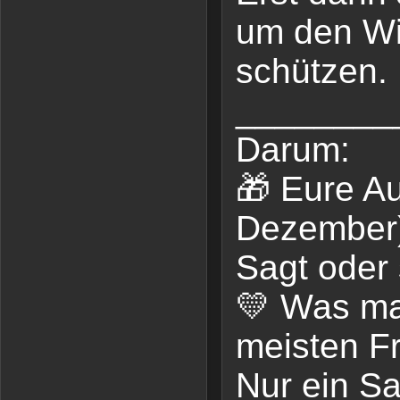
um den Wi
schützen.
________
Darum:
🎁 Eure Au
Dezember
Sagt oder 
💛 Was ma
meisten F
Nur ein Sa