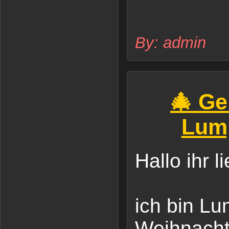
By: admin
🎄 Ge
Lump
Hallo ihr l
ich bin Lu
Weihnacht