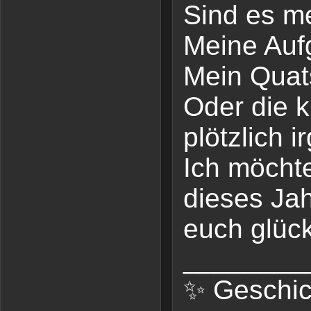
Sind es m
Meine Au
Mein Quat
Oder die 
plötzlich 
Ich möchte
dieses Jah
euch glüc
________
✨ Geschic